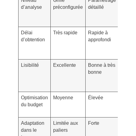
Niveau
Grille
Paramétrage
Plus d
d’analyse
préconfigurée
détaillé
pertin
si bes
spécif
Délai
Très rapide
Rapide à
Choix
d’obtention
approfondi
éclair
selon
l’urge
Lisibilité
Excellente
Bonne à très
Nécess
bonne
un ex
des
mentio
Optimisation
Moyenne
Élevée
Reste 
du budget
charge
maîtris
Adaptation
Limitée aux
Forte
Évoluti
dans le
paliers
selon l