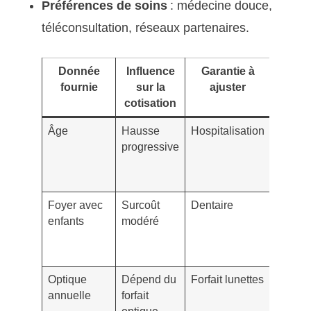
Préférences de soins
: médecine douce,
téléconsultation, réseaux partenaires.
Donnée
Influence
Garantie à
Exem
fournie
sur la
ajuster
conc
cotisation
Âge
Hausse
Hospitalisation
Renfor
progressive
les fra
séjour
55 ans
Foyer avec
Surcoût
Dentaire
Plafon
enfants
modéré
orthod
et soin
couran
Optique
Dépend du
Forfait lunettes
Prévoi
annuelle
forfait
verres