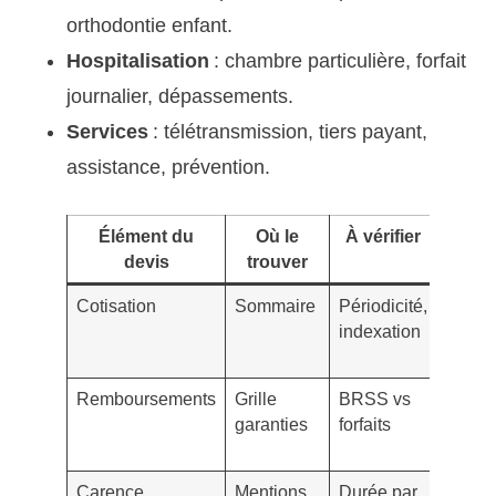
orthodontie enfant.
Hospitalisation
: chambre particulière, forfait
journalier, dépassements.
Services
: télétransmission, tiers payant,
assistance, prévention.
Élément du
Où le
À vérifier
Si
devis
trouver
d’a
Cotisation
Sommaire
Périodicité,
Augme
indexation
autom
floue
Remboursements
Grille
BRSS vs
Plafon
garanties
forfaits
bas p
l’usag
Carence
Mentions
Durée par
Caren