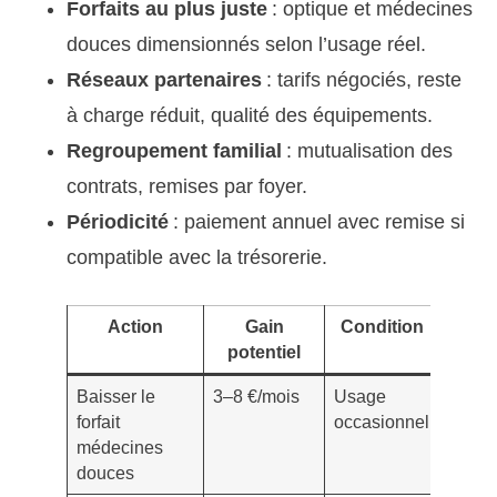
Forfaits au plus juste
: optique et médecines
douces dimensionnés selon l’usage réel.
Réseaux partenaires
: tarifs négociés, reste
à charge réduit, qualité des équipements.
Regroupement familial
: mutualisation des
contrats, remises par foyer.
Périodicité
: paiement annuel avec remise si
compatible avec la trésorerie.
Action
Gain
Condition
Po
potentiel
vig
Baisser le
3–8 €/mois
Usage
Ne pa
forfait
occasionnel
suppri
médecines
suivi 
douces