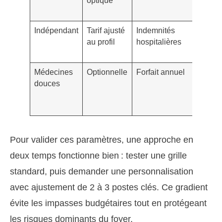
optique
progres
350–5
Indépendant
Tarif ajusté
Indemnités
Reven
au profil
hospitalières
aléatoi
à sécur
Médecines
Optionnelle
Forfait annuel
Limiter
douces
l’usag
réel (e
séance
Pour valider ces paramètres, une approche en
deux temps fonctionne bien : tester une grille
standard, puis demander une personnalisation
avec ajustement de 2 à 3 postes clés. Ce gradient
évite les impasses budgétaires tout en protégeant
les risques dominants du foyer.