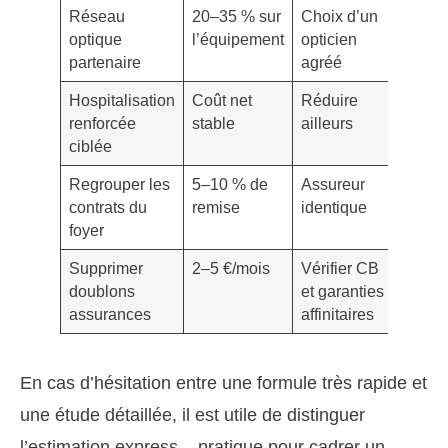
Réseau
20–35 % sur
Choix d’un
Vérifie
optique
l’équipement
opticien
qualit
partenaire
agréé
verres
Hospitalisation
Coût net
Réduire
Éviter
renforcée
stable
ailleurs
longu
ciblée
Regrouper les
5–10 % de
Assureur
Comp
contrats du
remise
identique
malgré
foyer
remis
Supprimer
2–5 €/mois
Vérifier CB
Conse
doublons
et garanties
l’indi
assurances
affinitaires
En cas d’hésitation entre une formule très rapide et
une étude détaillée, il est utile de distinguer
l’estimation express – pratique pour cadrer un