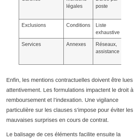
légales
poste
longue
hospit
Exclusions
Conditions
Liste
Formu
exhaustive
génér
Services
Annexes
Réseaux,
Servi
assistance
annon
détail
Enfin, les mentions contractuelles doivent être lues
attentivement. Les formulations impactent le droit à
remboursement et l’indexation. Une vigilance
particulière sur les clauses s’impose pour éviter les
mauvaises surprises en cours de contrat.
Le balisage de ces éléments facilite ensuite la