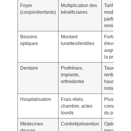
Foyer
Multiplication des
Tarif global
(conjoint/enfants)
bénéficiaires
modulé,
parfois
remises
Besoins
Montant
Forfaits
optiques
lunettes/lentilles
élevés
augmentent
la prime
Dentaire
Prothèses,
Taux
implants,
renforcés =
orthodontie
hausse
notable
Hospitalisation
Frais réels,
Plus forte
chambre, actes
composante
lourds
du prix
Médecines
Confort/prévention
Optionnel,
douces
impact