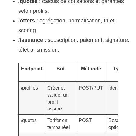
/quotes
: calculs de cotisations et garanties
selon profils.
/offers
: agrégation, normalisation, tri et
scoring.
/issuance
: souscription, paiement, signature,
télétransmission.
Endpoint
But
Méthode
Type de 
/profiles
Créer et
POST/PUT
Identité, rég
valider un
profil
assuré
/quotes
Tarifer en
POST
Besoins
temps réel
optique/dent