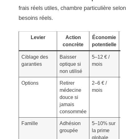
frais réels utiles, chambre particulière selon
besoins réels.
Levier
Action
Économie
Risq
concrète
potentielle
surve
Ciblage des
Baisser
5–12 € /
Évoluti
garanties
optique si
mois
vue en 
non utilisé
d’anné
Options
Retirer
2–6 € /
Besoin
médecine
mois
ponctue
douce si
imprév
jamais
consommée
Famille
Adhésion
5–10% sur
Conflit 
groupée
la prime
besoins
globale
membr