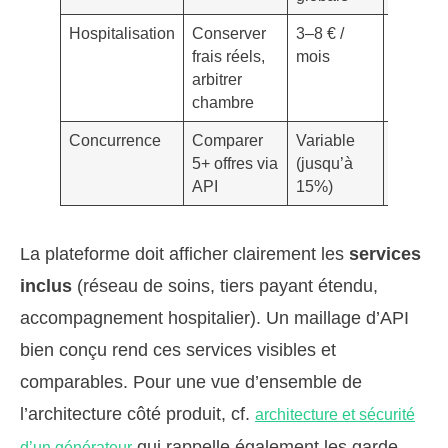
Hospitalisation
Conserver
3–8 € /
Hospita
frais réels,
mois
longue
arbitrer
chambre
Concurrence
Comparer
Variable
Exclusi
5+ offres via
(jusqu’à
masqué
API
15%)
lecture 
La plateforme doit afficher clairement les
services
inclus
(réseau de soins, tiers payant étendu,
accompagnement hospitalier). Un maillage d’API
bien conçu rend ces services visibles et
comparables. Pour une vue d’ensemble de
l’architecture côté produit, cf.
architecture et sécurité
qui rappelle également les garde-
d’un générateur