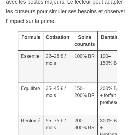
avec les postes majeurs. Le lecteur peut adapter
les curseurs pour simuler ses besoins et observer
l’impact sur la prime.
Formule
Cotisation
Soins
Dentaire
Opt
courants
Essentiel
22–28 € /
100% BR
100–
Forf
mois
150% BR
100
150 
2 a
Équilibre
35–45 € /
150–
200% BR
Forf
mois
200% BR
+ forfait
200
prothèses
300 
2 a
Renforcé
55–75 € /
200–
300% BR
Forf
mois
300% BR
+
350
implants
500 