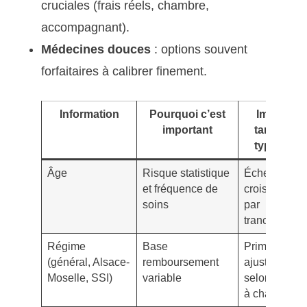
cruciales (frais réels, chambre,
accompagnant).
Médecines douces
: options souvent
forfaitaires à calibrer finement.
Information
Pourquoi c’est
Impact
important
tarifaire
typique
Âge
Risque statistique
Échelle
et fréquence de
croissante
soins
par
tranches
Régime
Base
Prime
(général, Alsace-
remboursement
ajustée
Moselle, SSI)
variable
selon reste
à charge