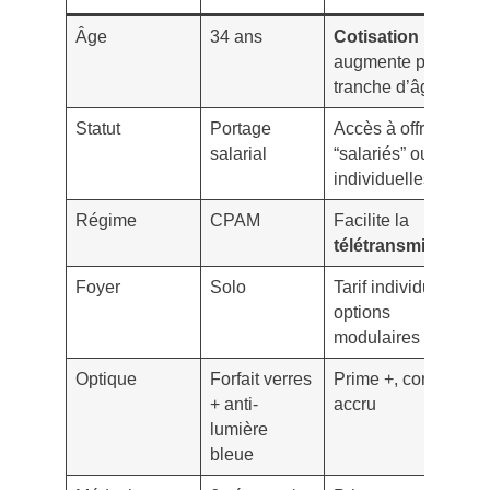
Âge
34 ans
Cotisation
augmente par
tranche d’âge
Statut
Portage
Accès à offres
salarial
“salariés” ou
individuelles
Régime
CPAM
Facilite la
télétransmission
Foyer
Solo
Tarif individuel,
options
modulaires
Optique
Forfait verres
Prime +, confort
+ anti-
accru
lumière
bleue