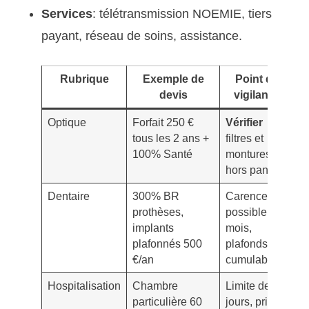
Services
: télétransmission NOEMIE, tiers
payant, réseau de soins, assistance.
Rubrique
Exemple de
Point de
devis
vigilance
Optique
Forfait 250 €
Vérifier
tous les 2 ans +
filtres et
100% Santé
montures
hors panier
Dentaire
300% BR
Carence
prothèses,
possible 3-6
implants
mois,
plafonnés 500
plafonds
€/an
cumulables?
Hospitalisation
Chambre
Limite de
particulière 60
jours, prise