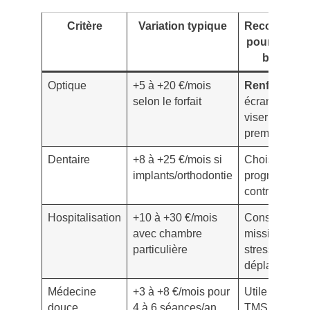
Critère
Variation typique
Recommand
pour consul
blockcha
Optique
+5 à +20 €/mois
Renforcer
si
selon le forfait
écran intensif
viser verres
premium
Dentaire
+8 à +25 €/mois si
Choisir plafo
implants/orthodontie
progressifs,
contrôler car
Hospitalisation
+10 à +30 €/mois
Conserver si
avec chambre
missions
particulière
stressantes 
déplacement
Médecine
+3 à +8 €/mois pour
Utile pour pr
douce
4 à 6 séances/an
TMS et migra