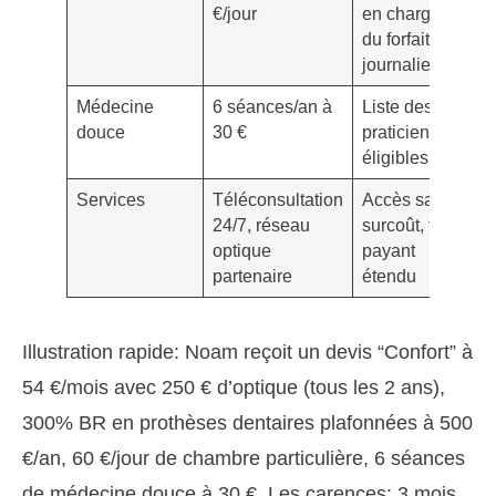
€/jour
en charge
du forfait
journalier
Médecine
6 séances/an à
Liste des
douce
30 €
praticiens
éligibles
Services
Téléconsultation
Accès sans
24/7, réseau
surcoût, tiers
optique
payant
partenaire
étendu
Illustration rapide: Noam reçoit un devis “Confort” à
54 €/mois avec 250 € d’optique (tous les 2 ans),
300% BR en prothèses dentaires plafonnées à 500
€/an, 60 €/jour de chambre particulière, 6 séances
de médecine douce à 30 €. Les carences: 3 mois