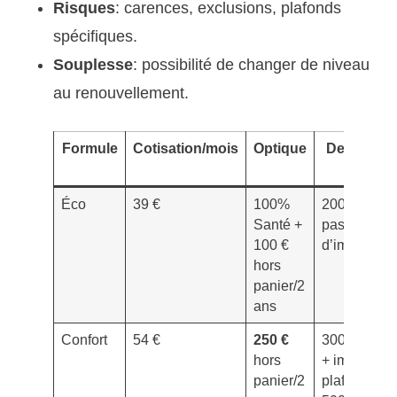
Risques
: carences, exclusions, plafonds
spécifiques.
Souplesse
: possibilité de changer de niveau
au renouvellement.
Formule
Cotisation/mois
Optique
Dentaire
Éco
39 €
100%
200% BR,
Santé +
pas
100 €
d’implants
hors
panier/2
ans
Confort
54 €
250 €
300% BR
hors
+ implants
panier/2
plafonds